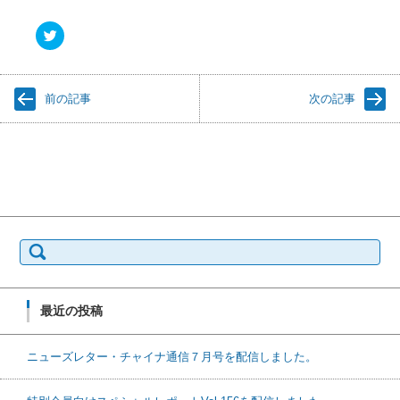
ク
リ
ッ
ク
し
て
前の記事
次の記事
T
w
i
t
t
e
r
で
共
有
(
新
検
し
索:
い
ウ
ィ
ン
ド
最近の投稿
ウ
で
開
き
ニューズレター・チャイナ通信７月号を配信しました。
ま
す
)