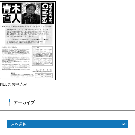
NLCのお申込み
アーカイブ
ア
ー
カ
イ
ブ