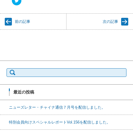
リ
ッ
ク
し
て
前の記事
次の記事
T
w
i
t
t
e
r
で
共
有
(
新
検
し
索:
い
ウ
ィ
ン
ド
最近の投稿
ウ
で
開
き
ニューズレター・チャイナ通信７月号を配信しました。
ま
す
)
特別会員向けスペシャルレポートVol.156を配信しました。